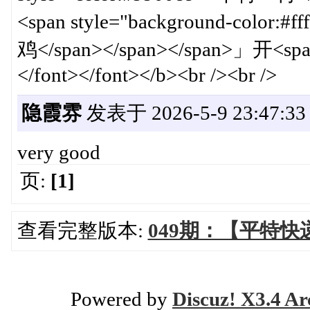
<span style="background-color:#f
鸡</span></span></span>」开<span 
</font></font></b><br /><br />
隐霞雰
发表于 2026-5-9 23:47:33
very good
页:
[1]
查看完整版本:
049期：【平特
Powered by
Discuz! X3.4 Ar