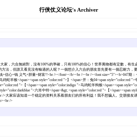
行侠仗义论坛's Archiver
就是錯！開獎後永不改料誤導大家，六合無絕對，沒有100%的準確，只有100%的信心！世界萬
的方法，但誰又看見沒有輸過的人呢？一個想介入六合的朋友首先要有一個忍耐力，
 /></font></b><br /><br /><font size="5"><b>047期：<span style="co
">兔马鸡蛇羊猴</span><span style="color:red ">】</span>开：兔04<span style="color:red ">中<
="color:red ">【</span><span style="color:indigo ">马鸡蛇羊狗猴</span><span style="col
tyle="color:darkblue ">六肖中特</span>&gt; <span style="color:red ">【</span><span 
 /><br /><b><font size="5"><br />大家应该知道一个稳定的资料关系着朋友们的所
br />