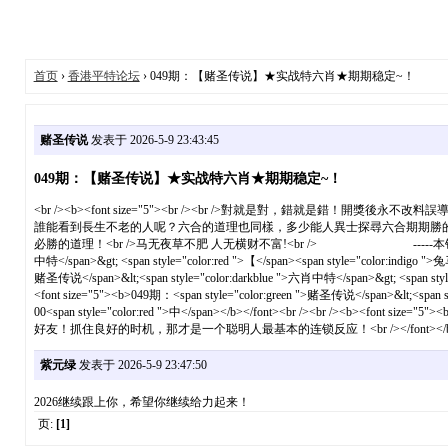
首页
›
香港平特论坛
› 049期：【赌圣传说】★实战特六肖★期期稳定~！
赌圣传说
发表于 2026-5-9 23:43:45
049期：【赌圣传说】★实战特六肖★期期稳定~！
<br /><b><font size="5"><br /><br />對就是對，錯
誰能看到長生不老的人呢？六合的道理也同樣，多少能人異士探尋六合期期勝
必勝的道理！<br />马无夜草不肥 人无横财不富!<br /> -----本钱+信心=钱 义气+胆量=财富!!<br
中特</span>&gt; <span style="color:red ">【</span><span style="color:indigo 
赌圣传说</span>&lt;<span style="color:darkblue ">六肖中特</span>&gt; <span style
<font size="5"><b>049期：<span style="color:green ">赌圣传说</span>&lt;<span s
00<span style="color:red ">中</span></b></font><br
好友！抓住良好的时机，那才是一个聪明人最基本的连锁反应！<br /></font></b><
紫元绿
发表于 2026-5-9 23:47:50
2026继续跟上你，希望你继续给力起来！
页:
[1]