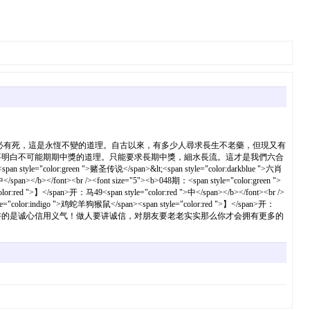
物都有定數，有生必有死，這是永恆不變的道理。自古以來，有多少人尋求長生不老藥，但現又有
要明白不可能期期中獎的道理。只能要求長期中獎，細水長流。這才是我們六合
lor:green ">赌圣传说</span>&lt;<span style="color:darkblue ">六肖
/span></b></font><br /><font size="5"><b>048期：<span style="color:green ">
or:red ">】</span>开：马49<span style="color:red ">中</span></b></font><br />
style="color:indigo ">鸡蛇羊狗猴鼠</span><span style="color:red ">】</span>开：
有利益！我不想骗人。交朋接友讲的是诚心信用义气！做人要讲诚信，对朋友要老老实实那么你才会拥有更多的