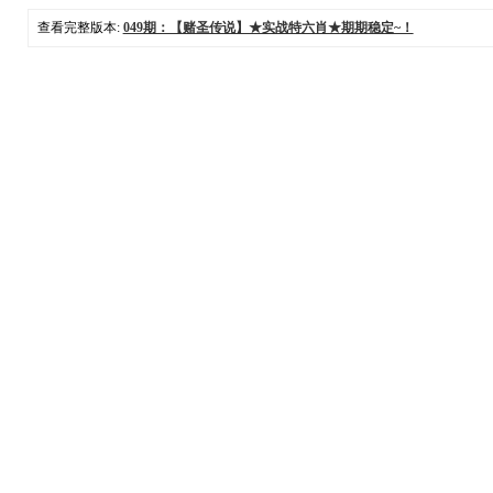
查看完整版本:
049期：【赌圣传说】★实战特六肖★期期稳定~！