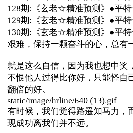
128期:《玄老☆精准预测》●平特
129期:《玄老☆精准预测》●平特
130期:《玄老☆精准预测》●平
艰难，保持一颗奋斗的心，总有
就是这么自信，因为我也想中奖
不恨他人过得比你好，只能怪自
翻倍的好。
static/image/hrline/640 (13).gif
有时候，我们觉得路遥知马力，
现成功离我们并不远。