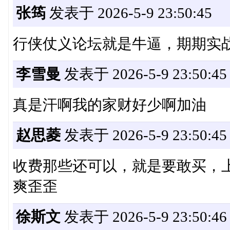
张筠
发表于 2026-5-9 23:50:45
行侠仗义论坛就是牛逼，期期实
李雪曼
发表于 2026-5-9 23:50:45
真是汗啊我的家财好少啊加油
赵思菱
发表于 2026-5-9 23:50:45
收费那些还可以，就是要敢买，
爽歪歪
徐斯文
发表于 2026-5-9 23:50:46