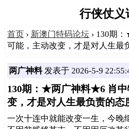
行侠仗义论坛
首页
›
新澳门特码论坛
› 130
可能，主动改变，才是对人生最
两广神料
发表于 2026-5-9 22:55:
130期：★两广神料★6 
变，才是对人生最负责的态
一次十连中就能改变一生，今晚