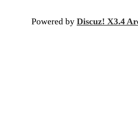
Powered by
Discuz! X3.4 Ar