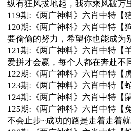
纵有狂风拔地起，我亦乘风破万
119期:《两广神料》六肖中特【
120期:《两广神料》六肖中特【
要偷偷的努力，希望你也能成为
121期:《两广神料》六肖中特【
爱拼才会赢，每个人都在奔赴不
122期:《两广神料》六肖中特【
123期:《两广神料》六肖中特【
124期:《两广神料》六肖中特【
125期:《两广神料》六肖中特【
不会止步~成功的路是走着走着