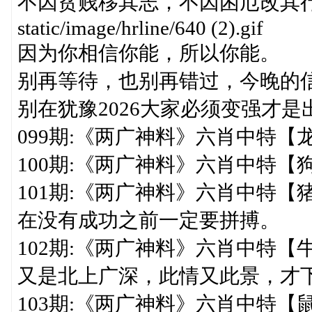
不因贫贱移其志，不因困厄改其
static/image/hrline/640 (2).gif
因为你相信你能，所以你能。
别再等待，也别再错过，今晚的
别在犹豫2026大家必须变强才是
099期:《两广神料》六肖中特【
100期:《两广神料》六肖中特【
101期:《两广神料》六肖中特【
在没有成功之前一定要拼搏。
102期:《两广神料》六肖中特【
又是北上广深，此情又此景，才
103期:《两广神料》六肖中特【