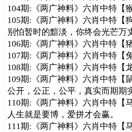
104期:《两广神料》六肖中特【
105期:《两广神料》六肖中特【
别怕暂时的黯淡，你终会光芒万
106期:《两广神料》六肖中特【
107期:《两广神料》六肖中特【
108期:《两广神料》六肖中特【
109期:《两广神料》六肖中特【
公开，公正，公平，真实而期期
110期:《两广神料》六肖中特【
人生就是要博，爱拼才会赢。
111期:《两广神料》六肖中特【